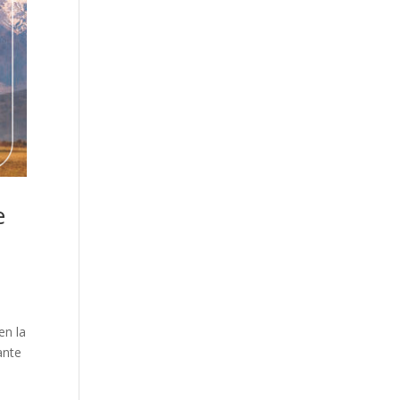
e
en la
ante